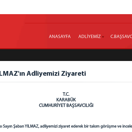
ANASAYFA
ADLİYEMİZ
C.BAŞSAVC
LMAZ'ın Adliyemizi Ziyareti
T.C.
KARABÜK
CUMHURİYET BAŞSAVCILIĞI
sı Sayın Şaban YILMAZ, adliyemizi ziyaret ederek bir takım görüşme ve ince