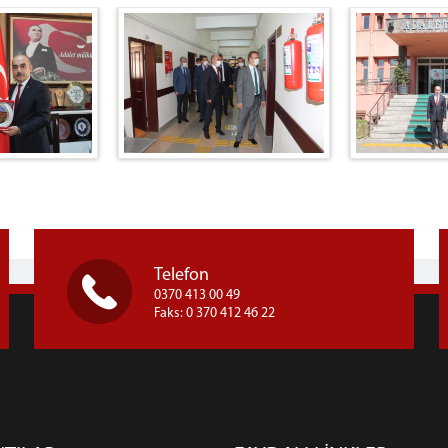
Telefon
0370 413 00 49
Faks: 0 370 412 46 22