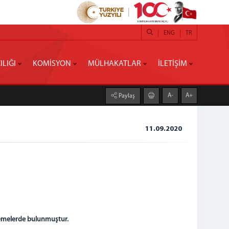
ENG
TR
ILIĞI
KOMİSYON
MÜLHAKATLAR
İLETİŞİM
A-
A+
Paylaş
11.09.2020
lemelerde bulunmuştur.