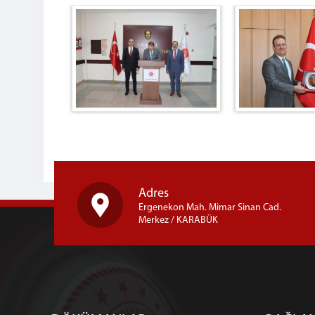
Adres
Ergenekon Mah. Mimar Sinan Cad.
Merkez / KARABÜK