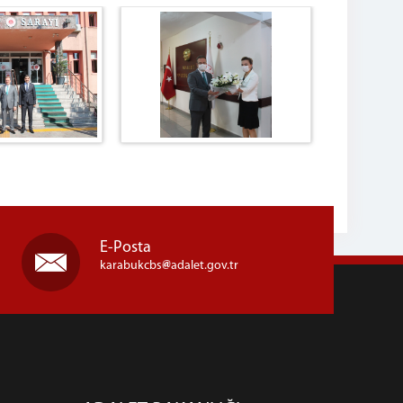
E-Posta
karabukcbs
adalet.gov.tr