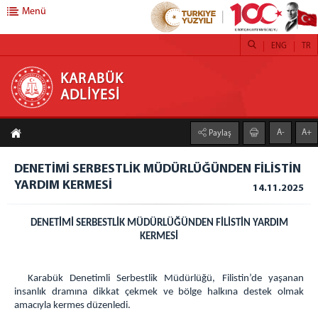
Menü
ENG
TR
KARABÜK ADLİYESİ
KARABÜK
ADLİYESİ
ANASAYFA
A-
A+
Paylaş
ADLİYEMİZ
Karabük Adliyesi
DENETİMİ SERBESTLİK MÜDÜRLÜĞÜNDEN FİLİSTİN
YARDIM KERMESİ
Birimlerimiz
14.11.2025
Faaliyet Raporları
DENETİMİ SERBESTLİK MÜDÜRLÜĞÜNDEN FİLİSTİN YARDIM
Denetimli Serbestlik
KERMESİ
İcra Dairesi
Adliye Lojmanları
Karabük Denetimli Serbestlik Müdürlüğü, Filistin’de yaşanan
Ceza İnfaz Kurumlarımız
insanlık dramına dikkat çekmek ve bölge halkına destek olmak
T Tipi Kapalı ve Açık CİK
amacıyla kermes düzenledi.