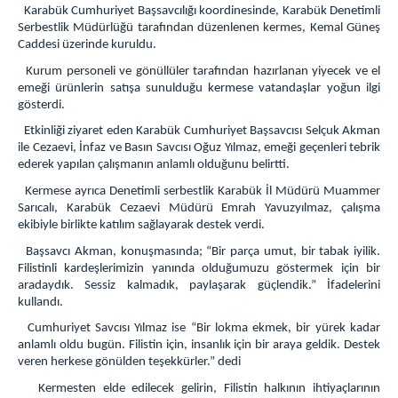
Eskipazar Açık Ceza İnfaz Kurumu
Karabük Cumhuriyet Başsavcılığı koordinesinde, Karabük Denetimli
Serbestlik Müdürlüğü tarafından düzenlenen kermes, Kemal Güneş
C.BAŞSAVCILIĞI
Caddesi üzerinde kuruldu.
Cumhuriyet Başsavcısı
Kurum personeli ve gönüllüler tarafından hazırlanan yiyecek ve el
emeği ürünlerin satışa sunulduğu kermese vatandaşlar yoğun ilgi
Cumhuriyet Başsavcı Vekili
gösterdi.
Cumhuriyet Savcıları
Etkinliği ziyaret eden Karabük Cumhuriyet Başsavcısı Selçuk Akman
C.Başsavcılığı Birimleri
ile Cezaevi, İnfaz ve Basın Savcısı Oğuz Yılmaz, emeği geçenleri tebrik
ederek yapılan çalışmanın anlamlı olduğunu belirtti.
KOMİSYON
Kermese ayrıca Denetimli serbestlik Karabük İl Müdürü Muammer
Adalet Komisyonu Başkanı
Sarıcalı, Karabük Cezaevi Müdürü Emrah Yavuzyılmaz, çalışma
Mahkemeler
ekibiyle birlikte katılım sağlayarak destek verdi.
Başsavcı Akman, konuşmasında; “Bir parça umut, bir tabak iyilik.
MÜLHAKATLAR
Filistinli kardeşlerimizin yanında olduğumuzu göstermek için bir
Safranbolu Adliyesi
aradaydık. Sessiz kalmadık, paylaşarak güçlendik.” İfadelerini
kullandı.
Eskipazar Adliyesi
Cumhuriyet Savcısı Yılmaz ise “Bir lokma ekmek, bir yürek kadar
Yenice Adliyesi
anlamlı oldu bugün. Filistin için, insanlık için bir araya geldik. Destek
Çerkeş Adliyesi
veren herkese gönülden teşekkürler.” dedi
İLETİŞİM
Kermesten elde edilecek gelirin, Filistin halkının ihtiyaçlarının